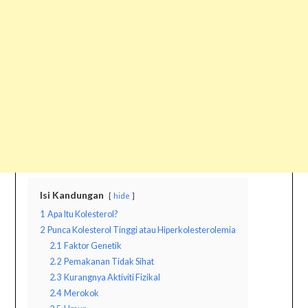
Isi Kandungan
hide
1
Apa Itu Kolesterol?
2
Punca Kolesterol Tinggi atau Hiperkolesterolemia
2.1
Faktor Genetik
2.2
Pemakanan Tidak Sihat
2.3
Kurangnya Aktiviti Fizikal
2.4
Merokok