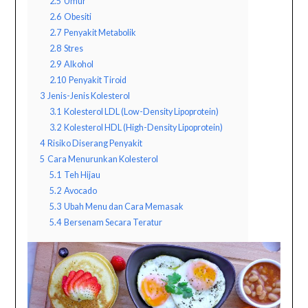
2.5
Umur
2.6
Obesiti
2.7
Penyakit Metabolik
2.8
Stres
2.9
Alkohol
2.10
Penyakit Tiroid
3
Jenis-Jenis Kolesterol
3.1
Kolesterol LDL (Low-Density Lipoprotein)
3.2
Kolesterol HDL (High-Density Lipoprotein)
4
Risiko Diserang Penyakit
5
Cara Menurunkan Kolesterol
5.1
Teh Hijau
5.2
Avocado
5.3
Ubah Menu dan Cara Memasak
5.4
Bersenam Secara Teratur