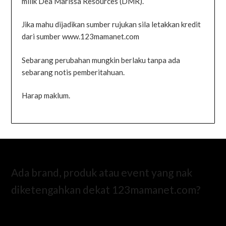
milik Dea Marissa Resources (DMR).
Jika mahu dijadikan sumber rujukan sila letakkan kredit
dari sumber www.123mamanet.com
Sebarang perubahan mungkin berlaku tanpa ada
sebarang notis pemberitahuan.
Harap maklum.
Ada brand, produk atau event yang nak
diketengahkan dekat 123mamanet.com?