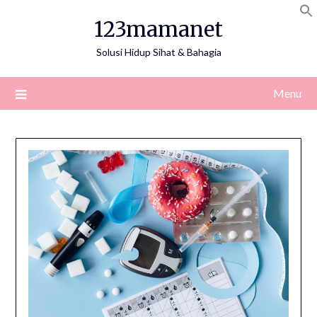
Skip
123mamanet
to
content
Solusi Hidup Sihat & Bahagia
Menu