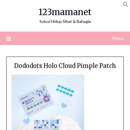
Skip
123mamanet
to
content
Solusi Hidup Sihat & Bahagia
Menu
Dododots Holo Cloud Pimple Patch