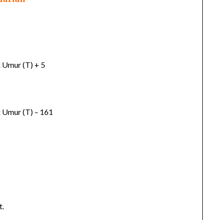
x Umur (T) + 5
x Umur (T) – 161
t.