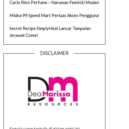
Carlo Rino Perfume – Haruman Feminiti Moden
Midea 99 Speed Mart Perluas Akses Pengguna
Secret Recipe SimplyHeal Lancar Tampalan
Jerawat Comel
DISCLAIMER
Segala yang tertulis di dalam entri ini