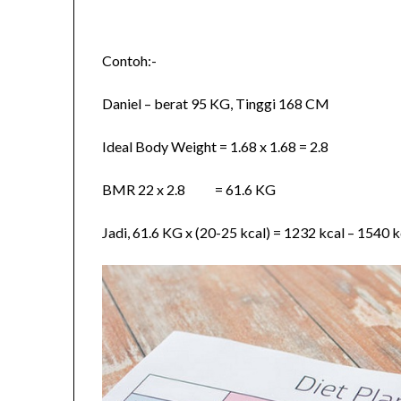
Contoh:-
Daniel – berat 95 KG, Tinggi 168 CM
Ideal Body Weight = 1.68 x 1.68 = 2.8
BMR 22 x 2.8 = 61.6 KG
Jadi, 61.6 KG x (20-25 kcal) = 1232 kcal – 1540 k