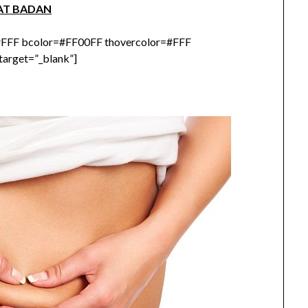
RAT BADAN
FFF bcolor=#FF00FF thovercolor=#FFF
target=”_blank”]