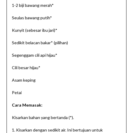
1-2 biji bawang merah*
Seulas bawang putih*
Kunyit (sebesar ibu jari)*
Sedikit belacan bakar* (pilihan)
Segenggam cili api hijau*
Cili besar hijau*
Asam keping
Petai
Cara Memasak:
Kisarkan bahan yang bertanda (*).
1. Kisarkan dengan sedikit air. Ini bertujuan untuk