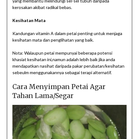
yang membantu melindungi sel-sel tubuh daripada
kerosakan akibat radikal bebas.
Kesihatan Mata
Kandungan vitamin A dalam petai penting untuk menjaga
kesihatan mata dan penglihatan yang baik.
Nota: Walaupun petai mempunyai beberapa potensi
khasiat kesihatan ini,namun adalah lebih baik jika anda
mendapatkan nasihat daripada pakar perubatan/kesihatan
sebeulm menggunakannya sebagai terapi alternatif.
Cara Menyimpan Petai Agar
Tahan Lama/Segar