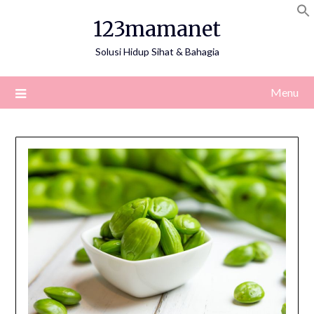
Skip
123mamanet
to
content
Solusi Hidup Sihat & Bahagia
Menu