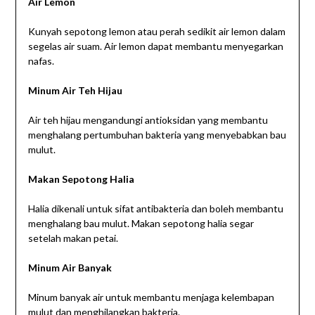
Air Lemon
Kunyah sepotong lemon atau perah sedikit air lemon dalam
segelas air suam. Air lemon dapat membantu menyegarkan
nafas.
Minum Air Teh Hijau
Air teh hijau mengandungi antioksidan yang membantu
menghalang pertumbuhan bakteria yang menyebabkan bau
mulut.
Makan Sepotong Halia
Halia dikenali untuk sifat antibakteria dan boleh membantu
menghalang bau mulut. Makan sepotong halia segar
setelah makan petai.
Minum Air Banyak
Minum banyak air untuk membantu menjaga kelembapan
mulut dan menghilangkan bakteria.