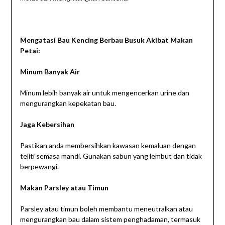
Mengatasi Bau Kencing Berbau Busuk Akibat Makan
Petai:
Minum Banyak Air
Minum lebih banyak air untuk mengencerkan urine dan
mengurangkan kepekatan bau.
Jaga Kebersihan
Pastikan anda membersihkan kawasan kemaluan dengan
teliti semasa mandi. Gunakan sabun yang lembut dan tidak
berpewangi.
Makan Parsley atau Timun
Parsley atau timun boleh membantu meneutralkan atau
mengurangkan bau dalam sistem penghadaman, termasuk