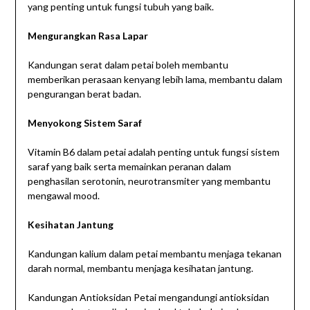
yang penting untuk fungsi tubuh yang baik.
Mengurangkan Rasa Lapar
Kandungan serat dalam petai boleh membantu
memberikan perasaan kenyang lebih lama, membantu dalam
pengurangan berat badan.
Menyokong Sistem Saraf
Vitamin B6 dalam petai adalah penting untuk fungsi sistem
saraf yang baik serta memainkan peranan dalam
penghasilan serotonin, neurotransmiter yang membantu
mengawal mood.
Kesihatan Jantung
Kandungan kalium dalam petai membantu menjaga tekanan
darah normal, membantu menjaga kesihatan jantung.
Kandungan Antioksidan Petai mengandungi antioksidan