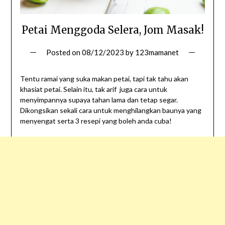
Petai Menggoda Selera, Jom Masak!
Posted on
08/12/2023
by
123mamanet
Tentu ramai yang suka makan petai, tapi tak tahu akan
khasiat petai. Selain itu, tak arif juga cara untuk
menyimpannya supaya tahan lama dan tetap segar.
Dikongsikan sekali cara untuk menghilangkan baunya yang
menyengat serta 3 resepi yang boleh anda cuba!