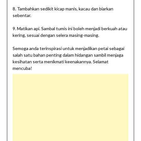
8. Tambahkan sedikit kicap manis, kacau dan biarkan
sebentar.
9. Matikan api. Sambal tumis ini boleh menjadi berkuah atau
kering, sesuai dengan selera masing-masing.
Semoga anda terinspirasi untuk menjadikan petai sebagai
salah satu bahan penting dalam hidangan sambil menjaga
kesihatan serta menikmati keenakannya. Selamat
mencuba!