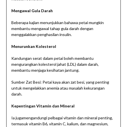
Mengawal Gula Darah
Beberapa kajian menunjukkan bahawa petai mungkin
membantu mengawal tahap gula darah dengan
menggalakkan penghasilan insulin.
Menurunkan Kolesterol
Kandungan serat dalam petai boleh membantu
mengurangkan kolesterol jahat (LDL) dalam darah,
membantu menjaga kesihatan jantung.
Sumber Zat Besi: Petai kaya akan zat besi, yang penting
untuk mengelakkan anemia atau masalah kekurangan
darah.
Kepentingan Vitamin dan Mineral
Ia jugamengandungi pelbagai vitamin dan mineral penting,
termasuk vitamin B6, vitamin C, kalium, dan magnesium,