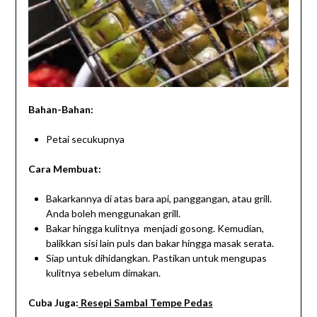
Bahan-Bahan:
Petai secukupnya
Cara Membuat:
Bakarkannya di atas bara api, panggangan, atau grill.
Anda boleh menggunakan grill.
Bakar hingga kulitnya menjadi gosong. Kemudian,
balikkan sisi lain puls dan bakar hingga masak serata.
Siap untuk dihidangkan. Pastikan untuk mengupas
kulitnya sebelum dimakan.
Cuba Juga:
Resepi Sambal Tempe Pedas