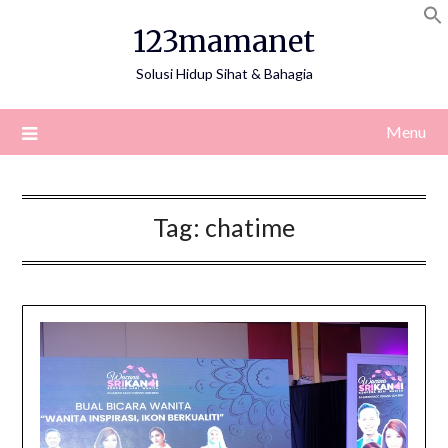
Skip
123mamanet
to
content
Solusi Hidup Sihat & Bahagia
Menu
Tag:
chatime