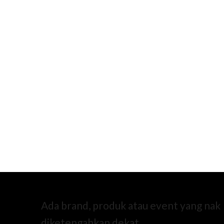
Ada brand, produk atau event yang nak
diketengahkan dekat