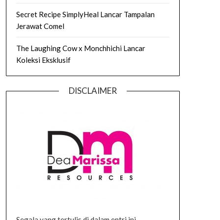
Secret Recipe SimplyHeal Lancar Tampalan
Jerawat Comel
The Laughing Cow x Monchhichi Lancar
Koleksi Eksklusif
DISCLAIMER
Segala yang tertulis di dalam entri ini