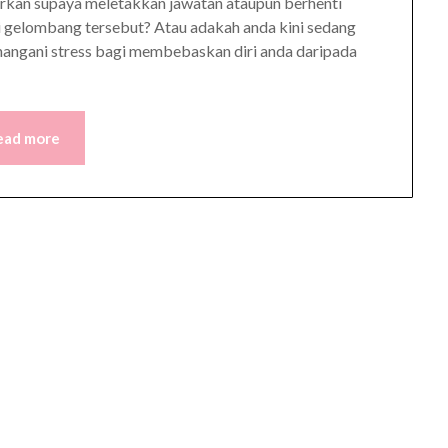
syorkan supaya meletakkan jawatan ataupun berhenti
i gelombang tersebut? Atau adakah anda kini sedang
enangani stress bagi membebaskan diri anda daripada
ead more