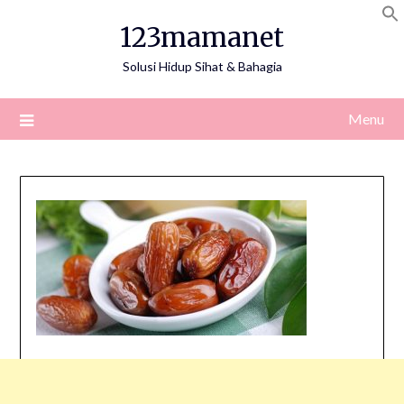
Skip
123mamanet
to
content
Solusi Hidup Sihat & Bahagia
Menu