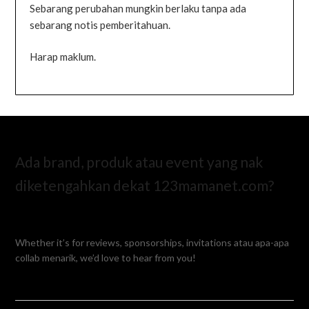
Sebarang perubahan mungkin berlaku tanpa ada
sebarang notis pemberitahuan.
Harap maklum.
Ada brand, produk atau event yang nak
diketengahkan dekat 123mamanet.com?
Whether it’s for reviews, sponsorships, invitations atau apa-apa
collab menarik, we’d love to hear from you!