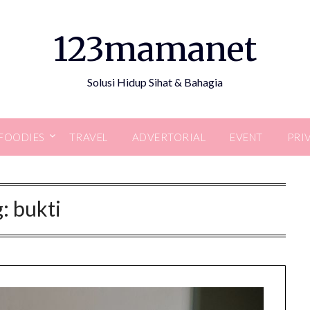
123mamanet
Solusi Hidup Sihat & Bahagia
FOODIES
TRAVEL
ADVERTORIAL
EVENT
PRI
g:
bukti