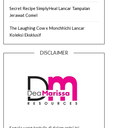
Secret Recipe SimplyHeal Lancar Tampalan
Jerawat Comel
The Laughing Cow x Monchhichi Lancar
Koleksi Eksklusif
DISCLAIMER
Segala yang tertulis di dalam entri ini