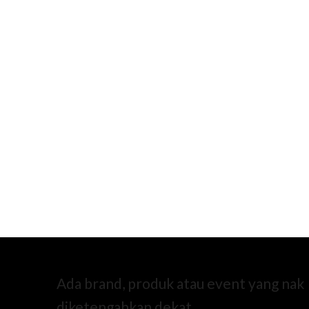
Ada brand, produk atau event yang nak
diketengahkan dekat