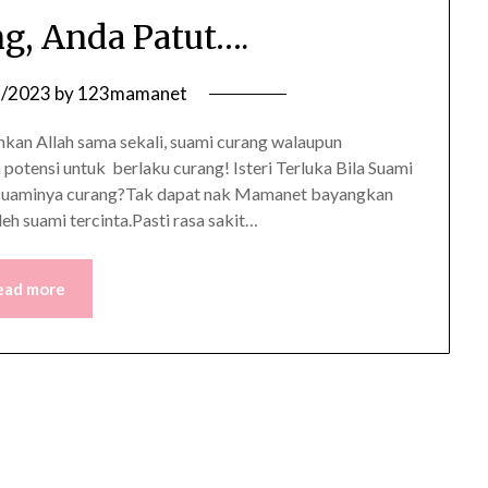
g, Anda Patut….
8/2023
by
123mamanet
uhkan Allah sama sekali, suami curang walaupun
potensi untuk berlaku curang! Isteri Terluka Bila Suami
la suaminya curang?Tak dapat nak Mamanet bayangkan
eh suami tercinta.Pasti rasa sakit…
ead more