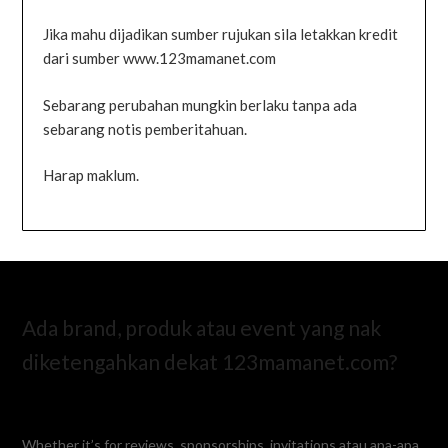
Jika mahu dijadikan sumber rujukan sila letakkan kredit
dari sumber www.123mamanet.com
Sebarang perubahan mungkin berlaku tanpa ada
sebarang notis pemberitahuan.
Harap maklum.
Ada brand, produk atau event yang nak
diketengahkan dekat 123mamanet.com?
Whether it’s for reviews, sponsorships, invitations atau apa-apa