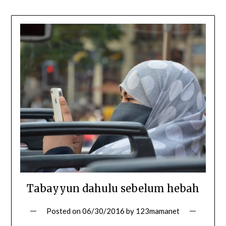
Tabayyun dahulu sebelum hebah
Posted on
06/30/2016
by
123mamanet