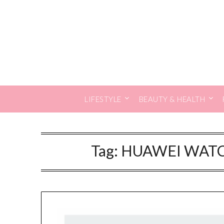
Skip
to
content
LIFESTYLE
BEAUTY & HEALTH
Tag:
HUAWEI WATCH 