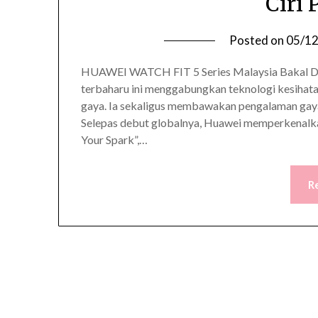
Ciri
Posted on
05/1
HUAWEI WATCH FIT 5 Series Malaysia Bakal Di
terbaharu ini menggabungkan teknologi kesihat
gaya. Ia sekaligus membawakan pengalaman gaya
Selepas debut globalnya, Huawei memperkenalk
Your Spark”,…
R