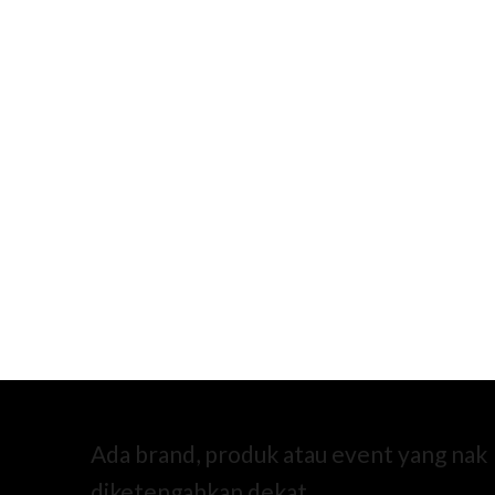
Ada brand, produk atau event yang nak
diketengahkan dekat