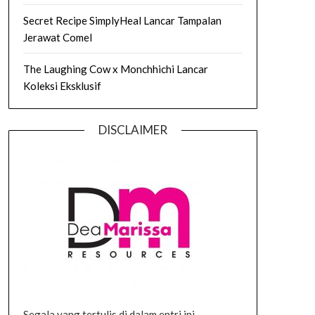
Secret Recipe SimplyHeal Lancar Tampalan
Jerawat Comel
The Laughing Cow x Monchhichi Lancar
Koleksi Eksklusif
DISCLAIMER
Segala yang tertulis di dalam entri ini