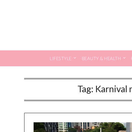
Skip
to
content
LIFESTYLE
BEAUTY & HEALTH
Tag:
Karnival