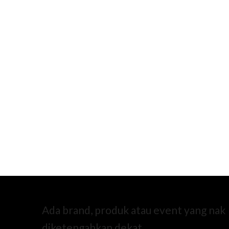
Ada brand, produk atau event yang nak
diketengahkan dekat