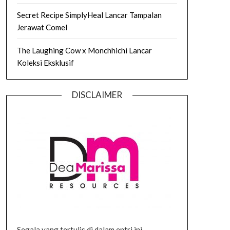
Secret Recipe SimplyHeal Lancar Tampalan
Jerawat Comel
The Laughing Cow x Monchhichi Lancar
Koleksi Eksklusif
DISCLAIMER
Segala yang tertulis di dalam entri ini