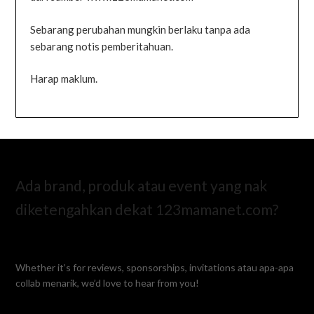
Sebarang perubahan mungkin berlaku tanpa ada
sebarang notis pemberitahuan.
Harap maklum.
Ada brand, produk atau event yang nak
diketengahkan dekat 123mamanet.com?
Whether it’s for reviews, sponsorships, invitations atau apa-apa
collab menarik, we’d love to hear from you!