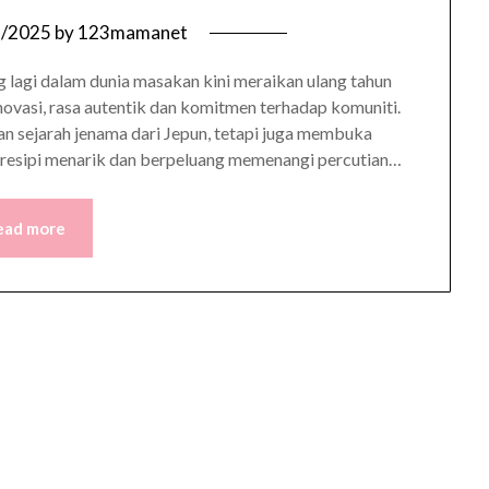
3/2025
by
123mamanet
g lagi dalam dunia masakan kini meraikan ulang tahun
vasi, rasa autentik dan komitmen terhadap komuniti.
n sejarah jenama dari Jepun, tetapi juga membuka
 resipi menarik dan berpeluang memenangi percutian…
ead more