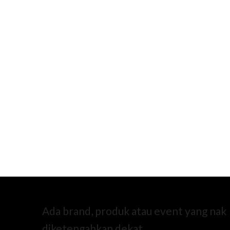
Ada brand, produk atau event yang nak
diketengahkan dekat