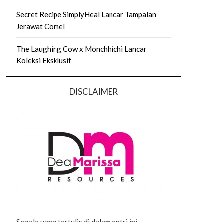
Secret Recipe SimplyHeal Lancar Tampalan
Jerawat Comel
The Laughing Cow x Monchhichi Lancar
Koleksi Eksklusif
DISCLAIMER
Segala yang tertulis di dalam entri ini