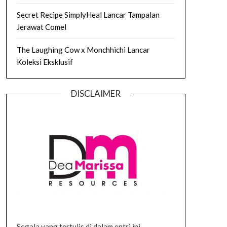
Secret Recipe SimplyHeal Lancar Tampalan
Jerawat Comel
The Laughing Cow x Monchhichi Lancar
Koleksi Eksklusif
DISCLAIMER
Segala yang tertulis di dalam entri ini