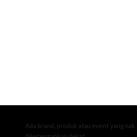
Ada brand, produk atau event yang nak
diketengahkan dekat