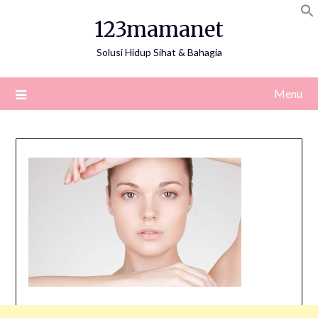
Skip
123mamanet
to
content
Solusi Hidup Sihat & Bahagia
Menu