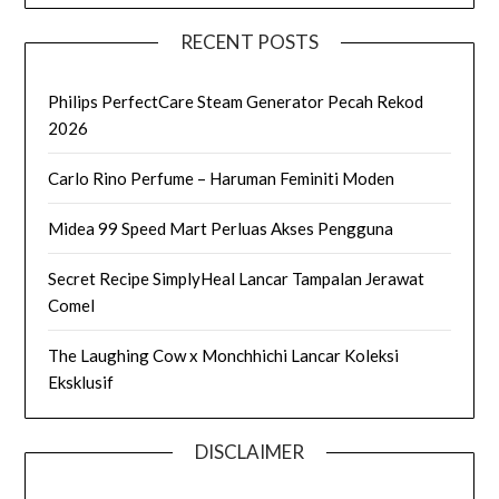
RECENT POSTS
Philips PerfectCare Steam Generator Pecah Rekod
2026
Carlo Rino Perfume – Haruman Feminiti Moden
Midea 99 Speed Mart Perluas Akses Pengguna
Secret Recipe SimplyHeal Lancar Tampalan Jerawat
Comel
The Laughing Cow x Monchhichi Lancar Koleksi
Eksklusif
DISCLAIMER