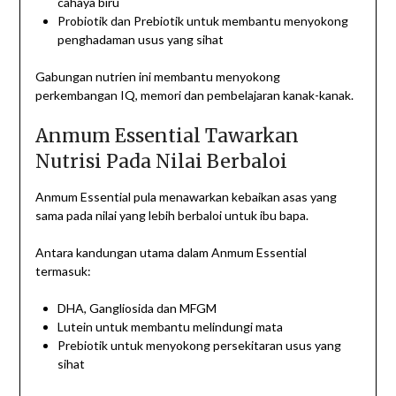
cahaya biru
Probiotik dan Prebiotik untuk membantu menyokong
penghadaman usus yang sihat
Gabungan nutrien ini membantu menyokong
perkembangan IQ, memori dan pembelajaran kanak-kanak.
Anmum Essential Tawarkan
Nutrisi Pada Nilai Berbaloi
Anmum Essential pula menawarkan kebaikan asas yang
sama pada nilai yang lebih berbaloi untuk ibu bapa.
Antara kandungan utama dalam Anmum Essential
termasuk:
DHA, Gangliosida dan MFGM
Lutein untuk membantu melindungi mata
Prebiotik untuk menyokong persekitaran usus yang
sihat