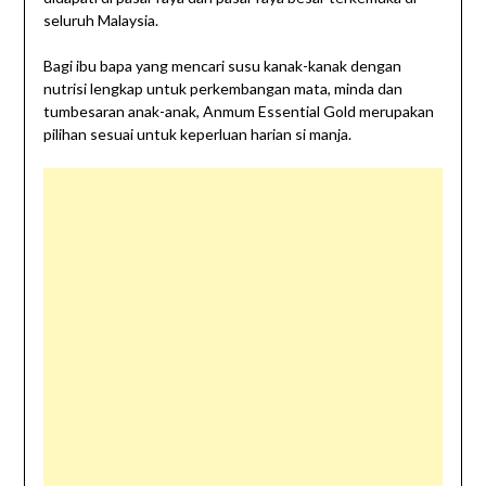
seluruh Malaysia.
Bagi ibu bapa yang mencari susu kanak-kanak dengan
nutrisi lengkap untuk perkembangan mata, minda dan
tumbesaran anak-anak, Anmum Essential Gold merupakan
pilihan sesuai untuk keperluan harian si manja.