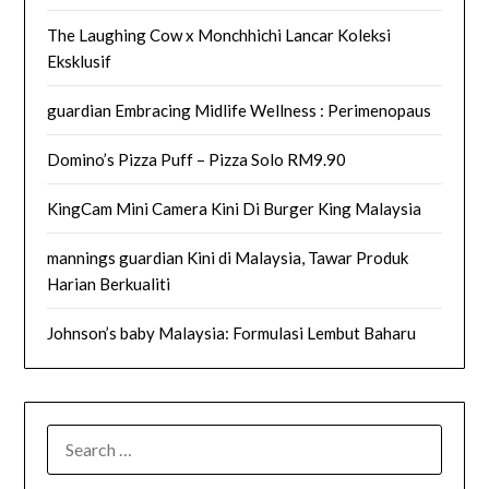
The Laughing Cow x Monchhichi Lancar Koleksi
Eksklusif
guardian Embracing Midlife Wellness : Perimenopaus
Domino’s Pizza Puff – Pizza Solo RM9.90
KingCam Mini Camera Kini Di Burger King Malaysia
mannings guardian Kini di Malaysia, Tawar Produk
Harian Berkualiti
Johnson’s baby Malaysia: Formulasi Lembut Baharu
SEARCH
FOR: