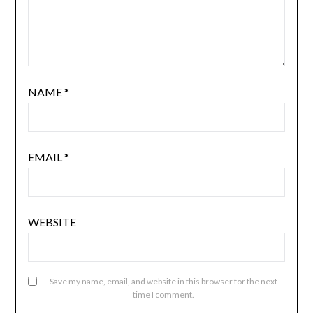
NAME
*
EMAIL
*
WEBSITE
Save my name, email, and website in this browser for the next
time I comment.