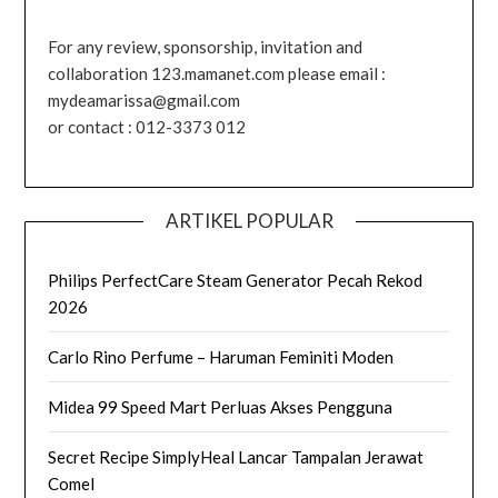
For any review, sponsorship, invitation and
collaboration 123.mamanet.com please email :
mydeamarissa@gmail.com
or contact : 012-3373 012
ARTIKEL POPULAR
Philips PerfectCare Steam Generator Pecah Rekod
2026
Carlo Rino Perfume – Haruman Feminiti Moden
Midea 99 Speed Mart Perluas Akses Pengguna
Secret Recipe SimplyHeal Lancar Tampalan Jerawat
Comel