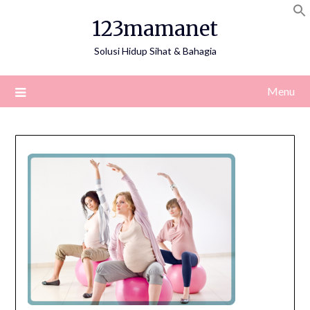
Skip
123mamanet
to
content
Solusi Hidup Sihat & Bahagia
Menu