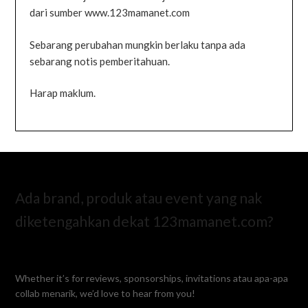
dari sumber www.123mamanet.com
Sebarang perubahan mungkin berlaku tanpa ada
sebarang notis pemberitahuan.
Harap maklum.
Ada brand, produk atau event yang nak
diketengahkan dekat 123mamanet.com?
Whether it’s for reviews, sponsorships, invitations atau apa-apa
collab menarik, we’d love to hear from you!