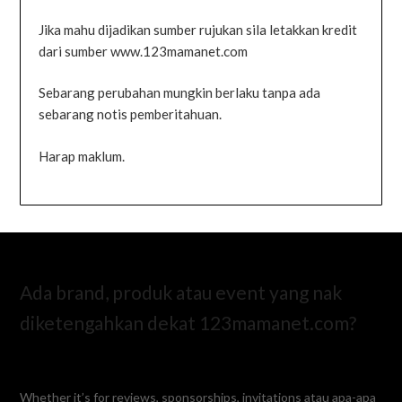
Jika mahu dijadikan sumber rujukan sila letakkan kredit
dari sumber www.123mamanet.com
Sebarang perubahan mungkin berlaku tanpa ada
sebarang notis pemberitahuan.
Harap maklum.
Ada brand, produk atau event yang nak
diketengahkan dekat 123mamanet.com?
Whether it’s for reviews, sponsorships, invitations atau apa-apa