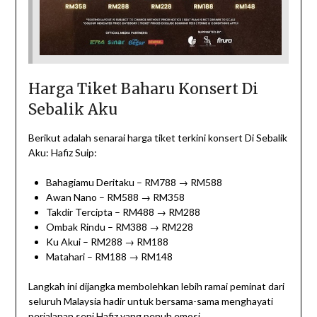
Harga Tiket Baharu Konsert Di
Sebalik Aku
Berikut adalah senarai harga tiket terkini konsert Di Sebalik
Aku: Hafiz Suip:
Bahagiamu Deritaku – RM788 → RM588
Awan Nano – RM588 → RM358
Takdir Tercipta – RM488 → RM288
Ombak Rindu – RM388 → RM228
Ku Akui – RM288 → RM188
Matahari – RM188 → RM148
Langkah ini dijangka membolehkan lebih ramai peminat dari
seluruh Malaysia hadir untuk bersama-sama menghayati
perjalanan seni Hafiz yang penuh emosi.