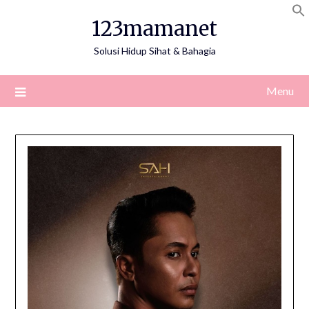
Skip
123mamanet
to
content
Solusi Hidup Sihat & Bahagia
Menu