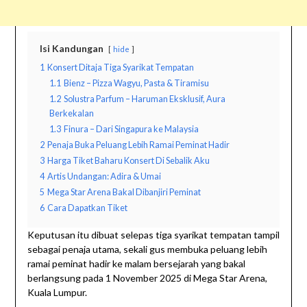
Isi Kandungan
hide
1
Konsert Ditaja Tiga Syarikat Tempatan
1.1
Bienz – Pizza Wagyu, Pasta & Tiramisu
1.2
Solustra Parfum – Haruman Eksklusif, Aura
Berkekalan
1.3
Finura – Dari Singapura ke Malaysia
2
Penaja Buka Peluang Lebih Ramai Peminat Hadir
3
Harga Tiket Baharu Konsert Di Sebalik Aku
4
Artis Undangan: Adira & Umai
5
Mega Star Arena Bakal Dibanjiri Peminat
6
Cara Dapatkan Tiket
Keputusan itu dibuat selepas tiga syarikat tempatan tampil
sebagai penaja utama, sekali gus membuka peluang lebih
ramai peminat hadir ke malam bersejarah yang bakal
berlangsung pada 1 November 2025 di Mega Star Arena,
Kuala Lumpur.