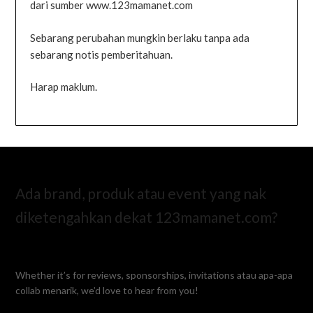
dari sumber www.123mamanet.com
Sebarang perubahan mungkin berlaku tanpa ada
sebarang notis pemberitahuan.
Harap maklum.
Ada brand, produk atau event yang nak
diketengahkan dekat 123mamanet.com?
Whether it’s for reviews, sponsorships, invitations atau apa-apa
collab menarik, we’d love to hear from you!