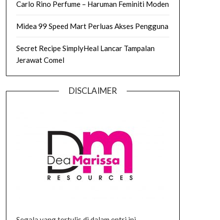
Carlo Rino Perfume – Haruman Feminiti Moden
Midea 99 Speed Mart Perluas Akses Pengguna
Secret Recipe SimplyHeal Lancar Tampalan
Jerawat Comel
DISCLAIMER
Segala yang tertulis di dalam entri ini