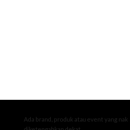
Ada brand, produk atau event yang nak
diketengahkan dekat