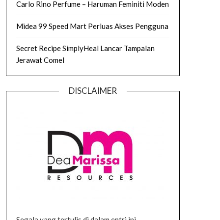
Carlo Rino Perfume – Haruman Feminiti Moden
Midea 99 Speed Mart Perluas Akses Pengguna
Secret Recipe SimplyHeal Lancar Tampalan
Jerawat Comel
DISCLAIMER
Segala yang tertulis di dalam entri ini