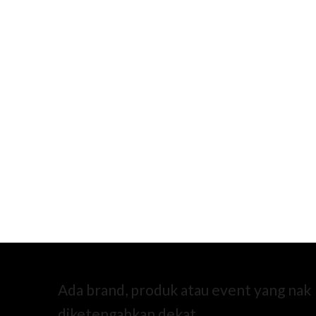
Ada brand, produk atau event yang nak
diketengahkan dekat