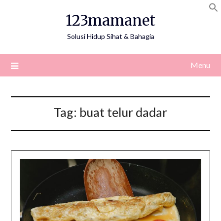
Skip
123mamanet
to
content
Solusi Hidup Sihat & Bahagia
Menu
Tag:
buat telur dadar