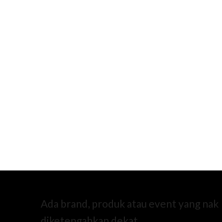
Ada brand, produk atau event yang nak
diketengahkan dekat