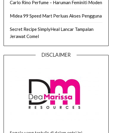
Carlo Rino Perfume – Haruman Feminiti Moden
Midea 99 Speed Mart Perluas Akses Pengguna
Secret Recipe SimplyHeal Lancar Tampalan
Jerawat Comel
DISCLAIMER
Segala yang tertulis di dalam entri ini