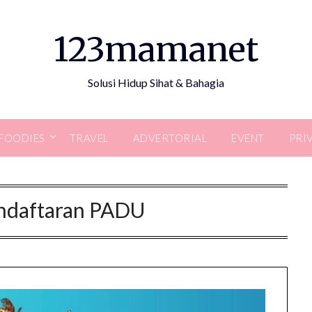
123mamanet
Solusi Hidup Sihat & Bahagia
FOODIES
TRAVEL
ADVERTORIAL
EVENT
PRI
endaftaran PADU