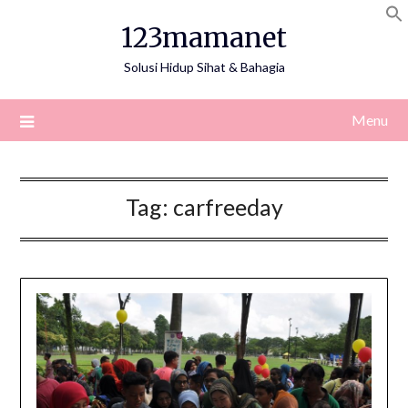
Skip
123mamanet
to
content
Solusi Hidup Sihat & Bahagia
Menu
Tag:
carfreeday