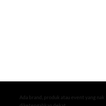
Ada brand, produk atau event yang nak
diketengahkan dekat