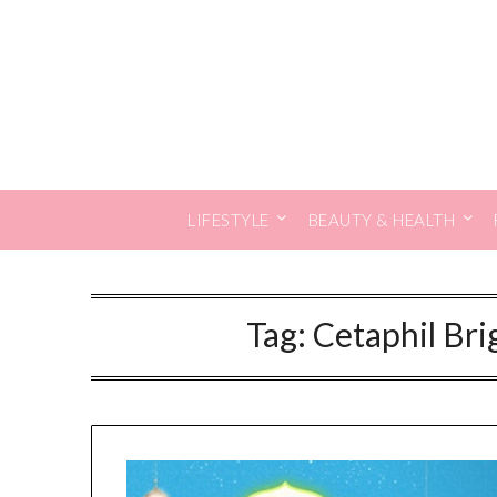
Skip
to
content
LIFESTYLE
BEAUTY & HEALTH
Tag:
Cetaphil Bri