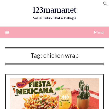
Skip
123mamanet
to
content
Solusi Hidup Sihat & Bahagia
Menu
Tag:
chicken wrap