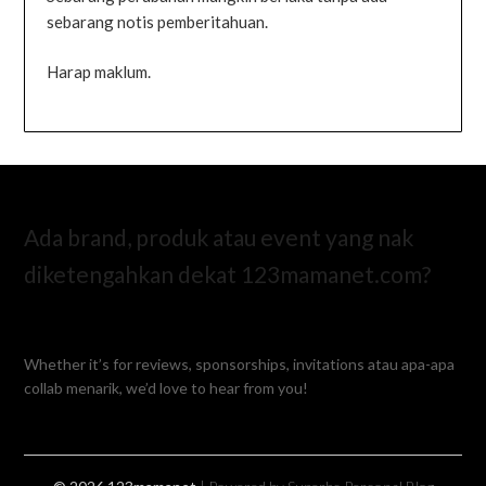
sebarang notis pemberitahuan.
Harap maklum.
Ada brand, produk atau event yang nak
diketengahkan dekat 123mamanet.com?
Whether it’s for reviews, sponsorships, invitations atau apa-apa
collab menarik, we’d love to hear from you!