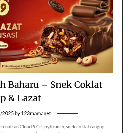
h Baharu – Snek Coklat
p & Lazat
1/2025
by
123mamanet
kenalkan Cloud 9 CrispyKrunch, snek coklat rangup