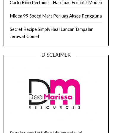
Carlo Rino Perfume – Haruman Feminiti Moden
Midea 99 Speed Mart Perluas Akses Pengguna
Secret Recipe SimplyHeal Lancar Tampalan
Jerawat Comel
DISCLAIMER
Segala yang tertulis di dalam entri ini