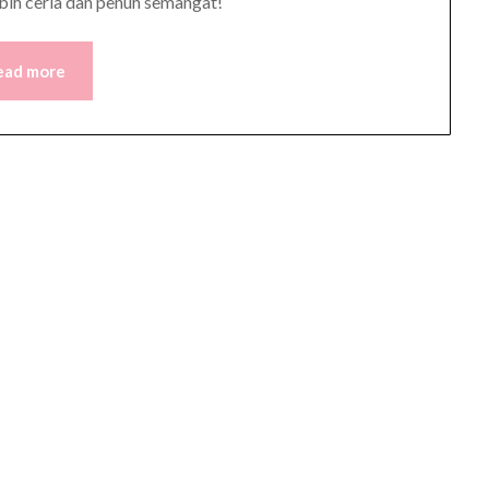
bih ceria dan penuh semangat!
ead more