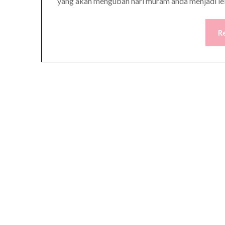
yang akan mengubah hari muram anda menjadi le
R