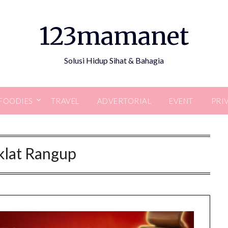
123mamanet
Solusi Hidup Sihat & Bahagia
FOODIES
TRAVEL
ADVERTORIAL
EVENT
PRI
klat Rangup