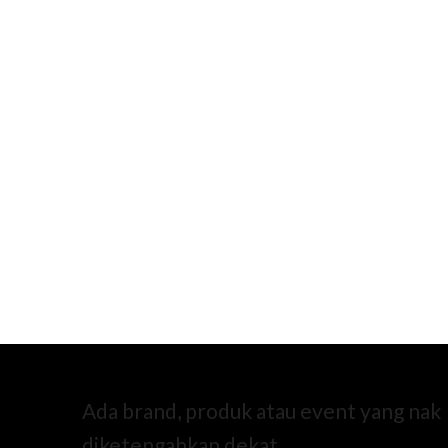
Ada brand, produk atau event yang nak
diketengahkan dekat