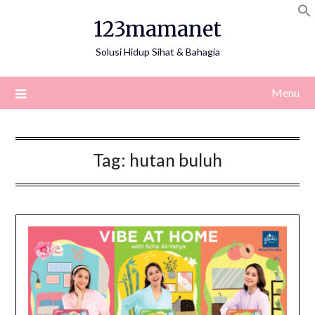
Skip
123mamanet
to
content
Solusi Hidup Sihat & Bahagia
Menu
Tag:
hutan buluh