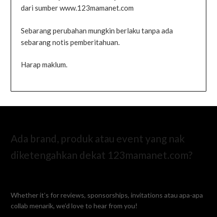
dari sumber www.123mamanet.com
Sebarang perubahan mungkin berlaku tanpa ada
sebarang notis pemberitahuan.
Harap maklum.
Ada brand, produk atau event yang nak
diketengahkan dekat 123mamanet.com?
Whether it’s for reviews, sponsorships, invitations atau apa-apa
collab menarik, we’d love to hear from you!