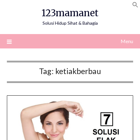
Skip
123mamanet
to
content
Solusi Hidup Sihat & Bahagia
Menu
Tag:
ketiakberbau