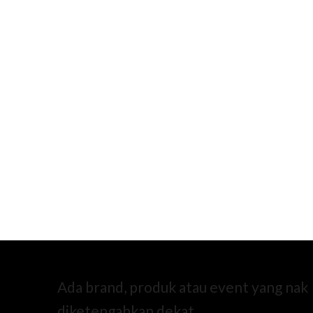
Ada brand, produk atau event yang nak
diketengahkan dekat