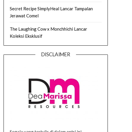
Secret Recipe SimplyHeal Lancar Tampalan
Jerawat Comel
The Laughing Cow x Monchhichi Lancar
Koleksi Eksklusif
DISCLAIMER
Segala yang tertulis di dalam entri ini