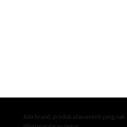
Ada brand, produk atau event yang nak
diketengahkan dekat