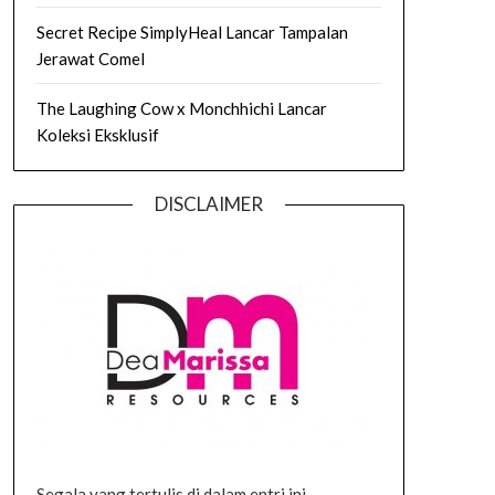
Secret Recipe SimplyHeal Lancar Tampalan
Jerawat Comel
The Laughing Cow x Monchhichi Lancar
Koleksi Eksklusif
DISCLAIMER
Segala yang tertulis di dalam entri ini