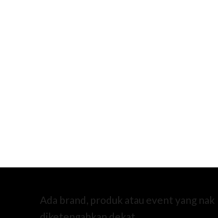
Ada brand, produk atau event yang nak
diketengahkan dekat