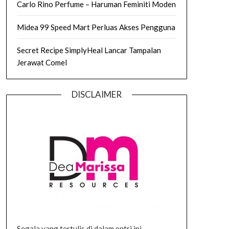
Carlo Rino Perfume – Haruman Feminiti Moden
Midea 99 Speed Mart Perluas Akses Pengguna
Secret Recipe SimplyHeal Lancar Tampalan
Jerawat Comel
DISCLAIMER
Segala yang tertulis di dalam entri ini