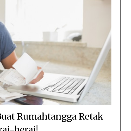
Buat Rumahtangga Retak
rai-berai!