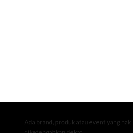
Ada brand, produk atau event yang nak
diketengahkan dekat