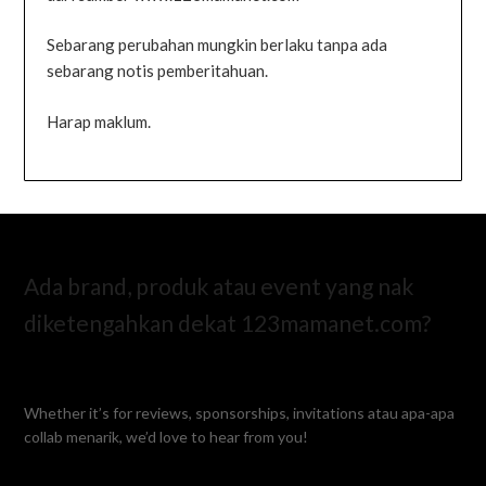
Sebarang perubahan mungkin berlaku tanpa ada
sebarang notis pemberitahuan.
Harap maklum.
Ada brand, produk atau event yang nak
diketengahkan dekat 123mamanet.com?
Whether it’s for reviews, sponsorships, invitations atau apa-apa
collab menarik, we’d love to hear from you!