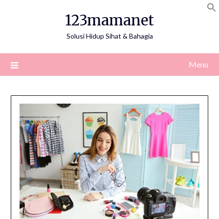
Skip
123mamanet
to
content
Solusi Hidup Sihat & Bahagia
Menu