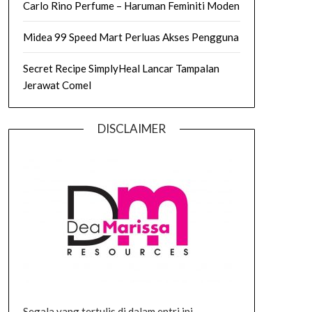
Carlo Rino Perfume – Haruman Feminiti Moden
Midea 99 Speed Mart Perluas Akses Pengguna
Secret Recipe SimplyHeal Lancar Tampalan
Jerawat Comel
DISCLAIMER
Segala yang tertulis di dalam entri ini