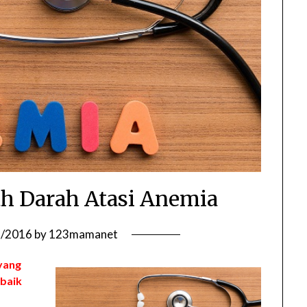
 Darah Atasi Anemia
7/2016
by
123mamanet
yang
rbaik