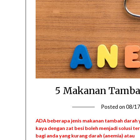
5 Makanan Tambah
Posted on
08/1
ADA beberapa jenis makanan tambah darah 
kaya dengan zat besi boleh menjadi solusi te
bagi anda yang kurang darah (anemia) atau