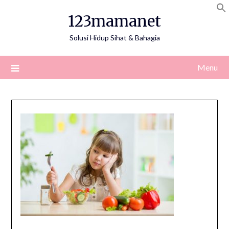
Skip
123mamanet
to
content
Solusi Hidup Sihat & Bahagia
Menu