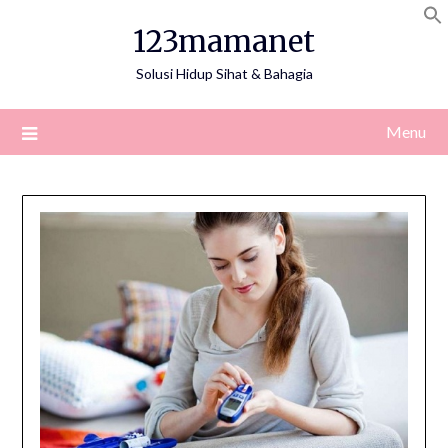
Skip
123mamanet
to
content
Solusi Hidup Sihat & Bahagia
Menu