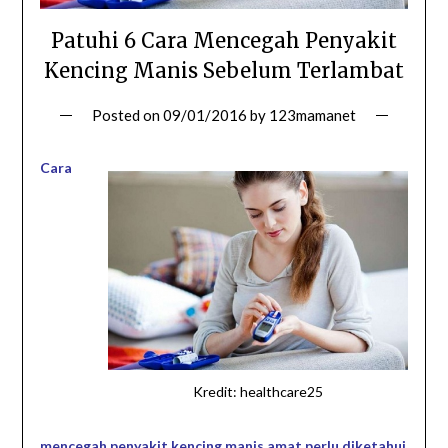
Patuhi 6 Cara Mencegah Penyakit
Kencing Manis Sebelum Terlambat
Posted on
09/01/2016
by
123mamanet
Cara
Kredit: healthcare25
mencegah penyakit kencing manis amat perlu diketahui