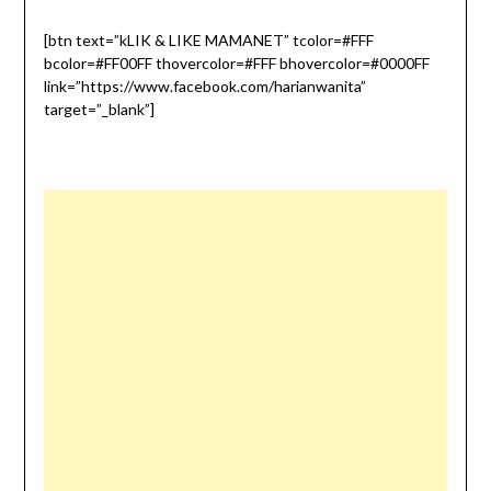
[btn text=”kLIK & LIKE MAMANET” tcolor=#FFF
bcolor=#FF00FF thovercolor=#FFF bhovercolor=#0000FF
link=”https://www.facebook.com/harianwanita”
target=”_blank”]