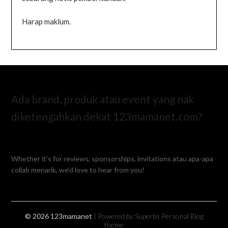
Harap maklum.
Ada brand, produk atau event yang nak
diketengahkan dekat 123mamanet.com?
Whether it’s for reviews, sponsorships, invitations atau apa-apa
collab menarik, we’d love to hear from you!
© 2026 123mamanet
| Powered by Superbs
Personal Blog
theme