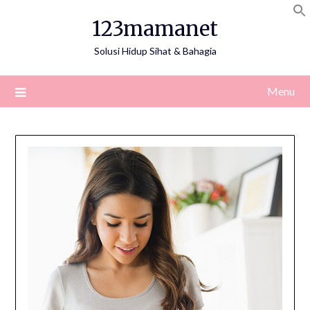
Skip
123mamanet
to
content
Solusi Hidup Sihat & Bahagia
Menu