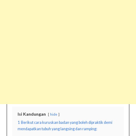
Isi Kandungan
hide
1
Berikut cara kuruskan badan yang boleh dipraktik demi
mendapatkan tubuh yang langsing dan ramping: