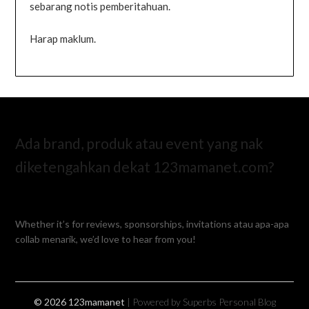
sebarang notis pemberitahuan.
Harap maklum.
Ada brand, produk atau event yang nak
diketengahkan dekat 123mamanet.com?
Whether it’s for reviews, sponsorships, invitations atau apa-apa
collab menarik, we’d love to hear from you!
© 2026 123mamanet
| Powered by Superbs
Personal Blog