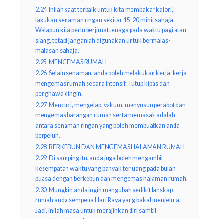
2.24
Inilah saat terbaik untuk kita membakar kalori,
lakukan senaman ringan sekitar 15-20 minit sahaja.
Walapun kita perlu berjimat tenaga pada waktu pagi atau
siang, tetapi janganlah digunakan untuk bermalas-
malasan sahaja.
2.25
MENGEMAS RUMAH
2.26
Selain senaman, anda boleh melakukan kerja-kerja
mengemas rumah secara intensif. Tutup kipas dan
penghawa dingin.
2.27
Mencuci, mengelap, vakum, menyusun perabot dan
mengemas barangan rumah serta memasak adalah
antara senaman ringan yang boleh membuatkan anda
berpeluh.
2.28
BERKEBUN DAN MENGEMAS HALAMAN RUMAH
2.29
Di samping itu, anda juga boleh mengambil
kesempatan waktu yang banyak terluang pada bulan
puasa dengan berkebun dan mengemas halaman rumah.
2.30
Mungkin anda ingin mengubah sedikit lanskap
rumah anda sempena Hari Raya yang bakal menjelma.
Jadi, inilah masa untuk merajinkan diri sambil