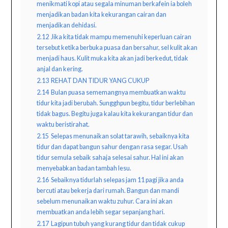
menikmati kopi atau segala minuman berkafein ia boleh
menjadikan badan kita kekurangan cairan dan
menjadikan dehidasi.
2.12
Jika kita tidak mampu memenuhi keperluan cairan
tersebut ketika berbuka puasa dan bersahur, sel kulit akan
menjadi haus. Kulit muka kita akan jadi berkedut, tidak
anjal dan kering.
2.13
REHAT DAN TIDUR YANG CUKUP
2.14
Bulan puasa sememangnya membuatkan waktu
tidur kita jadi berubah. Sungghpun begitu, tidur berlebihan
tidak bagus. Begitu juga kalau kita kekurangan tidur dan
waktu beristirahat.
2.15
Selepas menunaikan solat tarawih, sebaiknya kita
tidur dan dapat bangun sahur dengan rasa segar. Usah
tidur semula sebaik sahaja selesai sahur. Hal ini akan
menyebabkan badan tambah lesu.
2.16
Sebaiknya tidurlah selepas jam 11 pagi jika anda
bercuti atau bekerja dari rumah. Bangun dan mandi
sebelum menunaikan waktu zuhur. Cara ini akan
membuatkan anda lebih segar sepanjang hari.
2.17
Lagipun tubuh yang kurang tidur dan tidak cukup