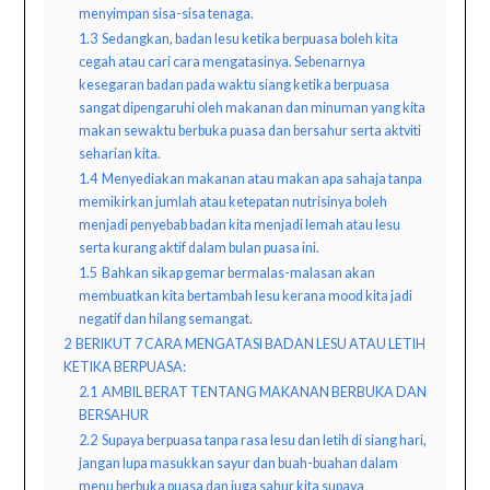
menyimpan sisa-sisa tenaga.
1.3
Sedangkan, badan lesu ketika berpuasa boleh kita
cegah atau cari cara mengatasinya. Sebenarnya
kesegaran badan pada waktu siang ketika berpuasa
sangat dipengaruhi oleh makanan dan minuman yang kita
makan sewaktu berbuka puasa dan bersahur serta aktviti
seharian kita.
1.4
Menyediakan makanan atau makan apa sahaja tanpa
memikirkan jumlah atau ketepatan nutrisinya boleh
menjadi penyebab badan kita menjadi lemah atau lesu
serta kurang aktif dalam bulan puasa ini.
1.5
Bahkan sikap gemar bermalas-malasan akan
membuatkan kita bertambah lesu kerana mood kita jadi
negatif dan hilang semangat.
2
BERIKUT 7 CARA MENGATASI BADAN LESU ATAU LETIH
KETIKA BERPUASA:
2.1
AMBIL BERAT TENTANG MAKANAN BERBUKA DAN
BERSAHUR
2.2
Supaya berpuasa tanpa rasa lesu dan letih di siang hari,
jangan lupa masukkan sayur dan buah-buahan dalam
menu berbuka puasa dan juga sahur kita supaya