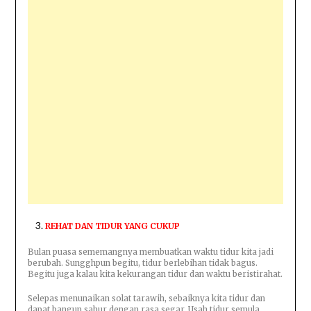
REHAT DAN TIDUR YANG CUKUP
Bulan puasa sememangnya membuatkan waktu tidur kita jadi
berubah. Sungghpun begitu, tidur berlebihan tidak bagus.
Begitu juga kalau kita kekurangan tidur dan waktu beristirahat.
Selepas menunaikan solat tarawih, sebaiknya kita tidur dan
dapat bangun sahur dengan rasa segar. Usah tidur semula