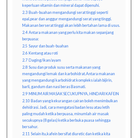
keperluan vitamin dan mineral dapat dipenuhi.
2.3
Buah-buahan mengandungi serat tinggi seperti
epal,pear dan anggur mengandungi serat yang tinggi.
Makanan berserat tinggi akan lebih bertahan lama di usus.
2.4
Antara makanan yang perlu kita makan sepanjang
berpuasa:
2.5
Sayur dan buah-buahan
2.6
Kentang atau roti
2.7
Daging/ikan/ayam
2.8
Susu dan produk susu serta makanan yang
mengandungi lemak dan karbohidrat.Antara makanan
yang mengandungi karbohidrat kompleks ialah bijirin,
barli, gandum dan nasi beras Basmati.
2.9
MINUM AIR MASAK SECUKUPNYA, HINDARI KAFEIN
2.10
Badan yang kekurangan cairan boleh menimbulkan
dehidrasi. Jadi, cara mengatasi badan lesu atau letih
paling mudah ketika berpuasa, minumlah air masak
secukupnya (8 gelas) ketika berbuka puasa sehingga
bersahur.
2.11
Selain itu,kafein bersifat diuretic dan ketika kita