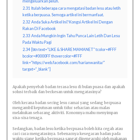
mengeluarkan peluh.
2.31
Itulah beberapa cara mengatasi badan lesu atau letih
ketika berpuasa. Semoga artikel ini bermanfaat.
2.32
Anda Suka Artikel Ini? Kongsi Artikel Ini Dengan
Rakan Di Facebook
2.33
Anda Mungkin Ingin Tahu Punca Lain Letih Dan Lesu
Pada Waktu Pagi
2.34
[btn text=”LIKE & SHARE MAMANET” tcolor=#FFF
bcolor=#0000FF thovercolor=#FFF
link=”https://web.facebook.com/harianwanita/”
target=”_blank”]
Apakah penyebab badan terasa lesu di bulan puasa dan apakah
solusi terbaik dan berkesan untuk mengatasinya?
Oleh kerana badan sering lesu ramai yang sedang berpuasa
mengambil keputusan untuk tidur seharian atau malas
melakukan sebarang aktiviti. Kononnya mahu menyimpan
sisa-sisa tenaga.
Sedangkan, badan lesu ketika berpuasa boleh kita cegah atau
cari cara mengatasinya. Sebenarnya kesegaran badan pada
waktu siang ketika berpuasa sangat dipengaruhi oleh makanan