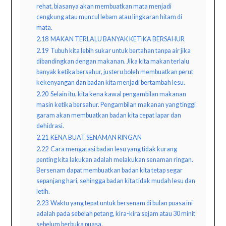
rehat, biasanya akan membuatkan mata menjadi
cengkung atau muncul lebam atau lingkaran hitam di
mata.
2.18
MAKAN TERLALU BANYAK KETIKA BERSAHUR
2.19
Tubuh kita lebih sukar untuk bertahan tanpa air jika
dibandingkan dengan makanan. Jika kita makan terlalu
banyak ketika bersahur, justeru boleh membuatkan perut
kekenyangan dan badan kita menjadi bertambah lesu.
2.20
Selain itu, kita kena kawal pengambilan makanan
masin ketika bersahur. Pengambilan makanan yang tinggi
garam akan membuatkan badan kita cepat lapar dan
dehidrasi.
2.21
KENA BUAT SENAMAN RINGAN
2.22
Cara mengatasi badan lesu yang tidak kurang
penting kita lakukan adalah melakukan senaman ringan.
Bersenam dapat membuatkan badan kita tetap segar
sepanjang hari, sehingga badan kita tidak mudah lesu dan
letih.
2.23
Waktu yang tepat untuk bersenam di bulan puasa ini
adalah pada sebelah petang, kira-kira sejam atau 30 minit
sebelum berbuka puasa.