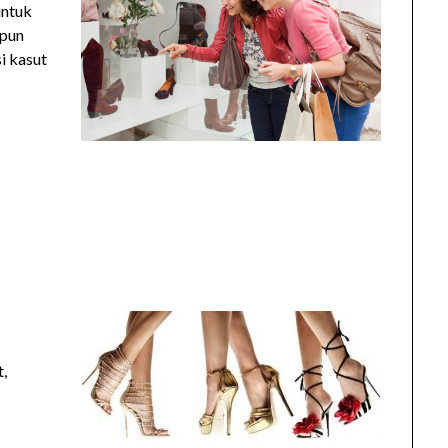
untuk
upun
i kasut
t,