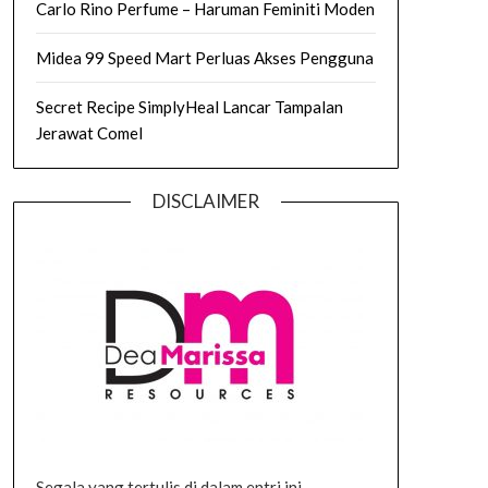
Carlo Rino Perfume – Haruman Feminiti Moden
Midea 99 Speed Mart Perluas Akses Pengguna
Secret Recipe SimplyHeal Lancar Tampalan
Jerawat Comel
DISCLAIMER
Segala yang tertulis di dalam entri ini