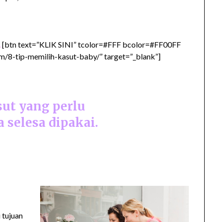
.
[btn text=”KLIK SINI” tcolor=#FFF bcolor=#FF00FF
/8-tip-memilih-kasut-baby/” target=”_blank”]
sut yang perlu
 selesa dipakai.
 tujuan