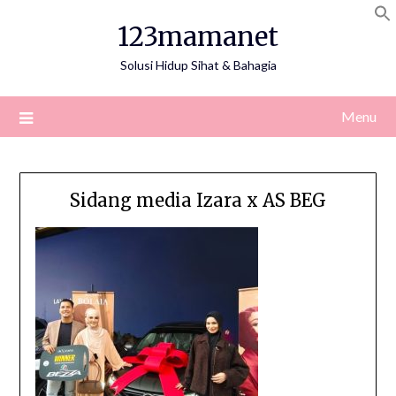
Skip
123mamanet
to
content
Solusi Hidup Sihat & Bahagia
Menu
Sidang media Izara x AS BEG