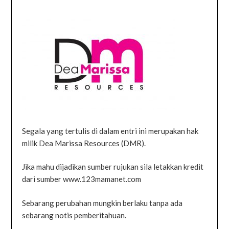
Segala yang tertulis di dalam entri ini merupakan hak
milik Dea Marissa Resources (DMR).
Jika mahu dijadikan sumber rujukan sila letakkan kredit
dari sumber www.123mamanet.com
Sebarang perubahan mungkin berlaku tanpa ada
sebarang notis pemberitahuan.