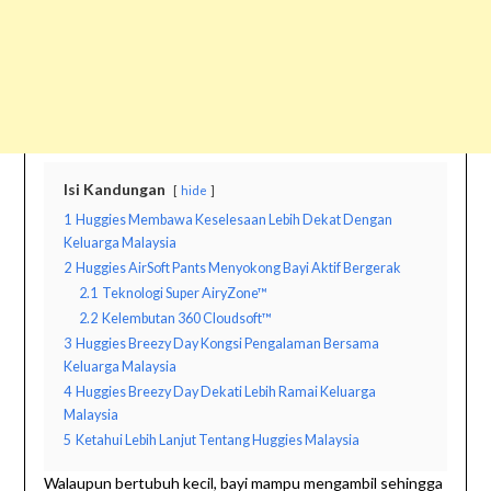
Isi Kandungan
hide
1
Huggies Membawa Keselesaan Lebih Dekat Dengan
Keluarga Malaysia
2
Huggies AirSoft Pants Menyokong Bayi Aktif Bergerak
2.1
Teknologi Super AiryZone™
2.2
Kelembutan 360 Cloudsoft™
3
Huggies Breezy Day Kongsi Pengalaman Bersama
Keluarga Malaysia
4
Huggies Breezy Day Dekati Lebih Ramai Keluarga
Malaysia
5
Ketahui Lebih Lanjut Tentang Huggies Malaysia
Walaupun bertubuh kecil, bayi mampu mengambil sehingga