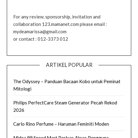
For any review, sponsorship, invitation and
collaboration 123.mamanet.com please email :
mydeamarissa@gmail.com
or contact : 012-3373 012
ARTIKEL POPULAR
The Odyssey – Panduan Bacaan Kobo untuk Peminat
Mitologi
Philips PerfectCare Steam Generator Pecah Rekod
2026
Carlo Rino Perfume – Haruman Feminiti Moden
Midea 99 Speed Mart Perluas Akses Pengguna