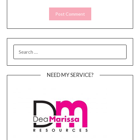
SEARCH
FOR:
NEED MY SERVICE?