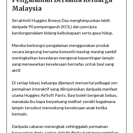
Malaysia
Siri aktiviti Huggies Breezy Day menghimpunkan lebih
daripada 90 pempengaruh (KOL) dan pencipta
kandungandalam bidang keibubapaan serta gaya hidup.
Mereka berkongsi pengalaman menggunakan produk
secara langsung bersama komuniti masing-masing sambil
meningkatkan kesedaran mengenai kepentingan lampin
yang menawarkan keselesaan bernafas untuk bayi yang
aktif.
Di setiap lokasi, keluarga dijemput menyertai pelbagai zon
permainan interaktif yang diinspirasikan daripada manfaat
utama Huggies AirSoft Pants. Bayi boleh bergerak bebas,
manakala ibu bapa berpeluang melihat sendiri bagaimana
lampin tersebut menyokong keselesaan anak ketika
bermain.
Daripada cabaran merangkak sehinggalah permainan
berasaskan deria, setiap aktiviti direka bagi mencerminkan