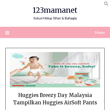
Skip
123mamanet
to
content
Solusi Hidup Sihat & Bahagia
Menu
Huggies Breezy Day Malaysia
Tampilkan Huggies AirSoft Pants