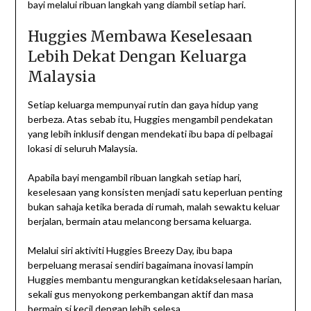
bayi melalui ribuan langkah yang diambil setiap hari.
Huggies Membawa Keselesaan
Lebih Dekat Dengan Keluarga
Malaysia
Setiap keluarga mempunyai rutin dan gaya hidup yang
berbeza. Atas sebab itu, Huggies mengambil pendekatan
yang lebih inklusif dengan mendekati ibu bapa di pelbagai
lokasi di seluruh Malaysia.
Apabila bayi mengambil ribuan langkah setiap hari,
keselesaan yang konsisten menjadi satu keperluan penting
bukan sahaja ketika berada di rumah, malah sewaktu keluar
berjalan, bermain atau melancong bersama keluarga.
Melalui siri aktiviti Huggies Breezy Day, ibu bapa
berpeluang merasai sendiri bagaimana inovasi lampin
Huggies membantu mengurangkan ketidakselesaan harian,
sekali gus menyokong perkembangan aktif dan masa
bermain si kecil dengan lebih selesa.