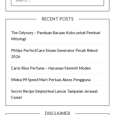
FOR:
RECENT POSTS
The Odyssey – Panduan Bacaan Kobo untuk Peminat
Mitologi
Philips PerfectCare Steam Generator Pecah Rekod
2026
Carlo Rino Perfume – Haruman Feminiti Moden
Midea 99 Speed Mart Perluas Akses Pengguna
Secret Recipe SimplyHeal Lancar Tampalan Jerawat
Comel
DISCLAIMER