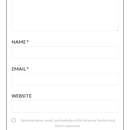
NAME
*
EMAIL
*
WEBSITE
Save my name, email, and website in this browser for the next
time I comment.