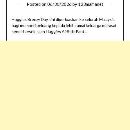
Posted on
06/30/2026
by
123mamanet
Huggies Breezy Day kini diperluaskan ke seluruh Malaysia
bagi memberi peluang kepada lebih ramai keluarga merasai
sendiri keselesaan Huggies AirSoft Pants.