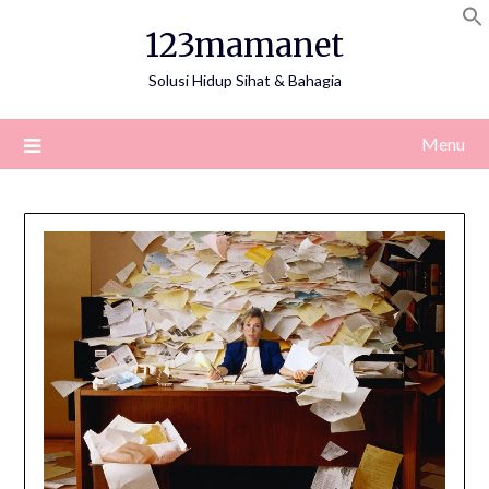
Skip
123mamanet
to
content
Solusi Hidup Sihat & Bahagia
Menu