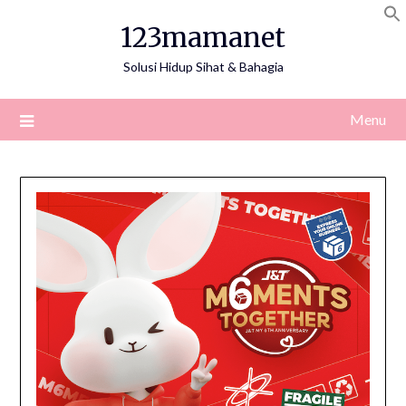
Skip
123mamanet
to
content
Solusi Hidup Sihat & Bahagia
Menu