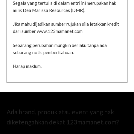
Segala yang tertulis di dalam entri ini merupakan hak
milik Dea Marissa Resources (DMR).
Jika mahu dijadikan sumber rujukan sila letakkan kredit
dari sumber www.123mamanet.com
Sebarang perubahan mungkin berlaku tanpa ada
sebarang notis pemberitahuan.
Harap maklum.
Ada brand, produk atau event yang nak
diketengahkan dekat 123mamanet.com?