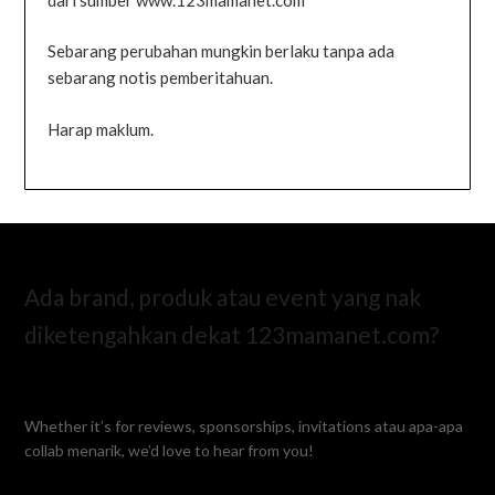
Sebarang perubahan mungkin berlaku tanpa ada
sebarang notis pemberitahuan.
Harap maklum.
Ada brand, produk atau event yang nak
diketengahkan dekat 123mamanet.com?
Whether it’s for reviews, sponsorships, invitations atau apa-apa
collab menarik, we’d love to hear from you!