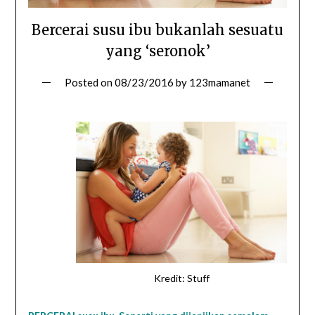
Bercerai susu ibu bukanlah sesuatu
yang ‘seronok’
Posted on
08/23/2016
by
123mamanet
Kredit: Stuff