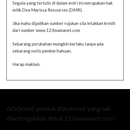
Segala yang tertulis di dalam entri ini merupakan hak
milik Dea Marissa Resources (DMR).
Jika mahu dijadikan sumber rujukan sila letakkan kredit
dari sumber www.123mamanet.com
Sebarang perubahan mungkin berlaku tanpa ada
sebarang notis pemberitahuan.
Harap maklum.
Ada brand, produk atau event yang nak
diketengahkan dekat 123mamanet.com?