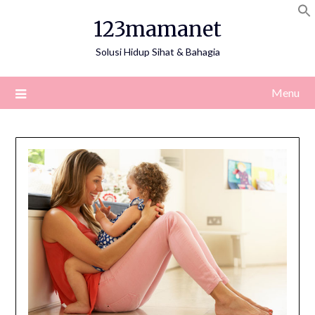
Skip
123mamanet
to
content
Solusi Hidup Sihat & Bahagia
Menu