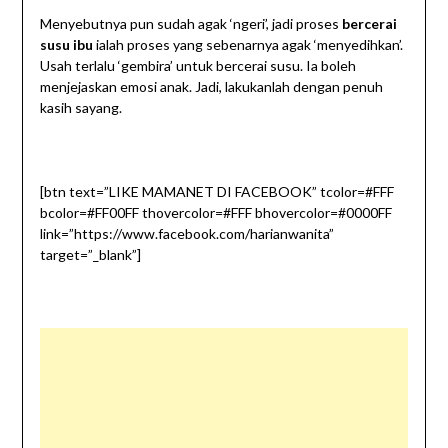
Menyebutnya pun sudah agak ‘ngeri’, jadi proses
bercerai
susu ibu
ialah proses yang sebenarnya agak ‘menyedihkan’.
Usah terlalu ‘gembira’ untuk bercerai susu. Ia boleh
menjejaskan emosi anak. Jadi, lakukanlah dengan penuh
kasih sayang.
[btn text=”LIKE MAMANET DI FACEBOOK” tcolor=#FFF
bcolor=#FF00FF thovercolor=#FFF bhovercolor=#0000FF
link=”https://www.facebook.com/harianwanita”
target=”_blank”]