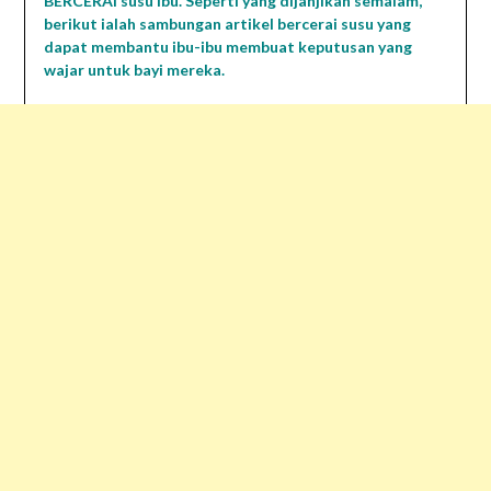
BERCERAI susu ibu. Seperti yang dijanjikan semalam,
berikut ialah sambungan artikel bercerai susu yang
dapat membantu ibu-ibu membuat keputusan yang
wajar untuk bayi mereka.