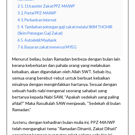
2
1. 11 kaunter Zakat PPZ-MAIWP
3
2. Portal PPZ-MAIWP
4
3. Perbankan Internet
5
4. Tambahan potongan gaji zakat melalui SKIM THOHIR
(Skim Potongan Gaji Zakat)
6
5. Autodebit Maybank
7
6. Bayaran zakat menerusi MYEG
Menurut beliau, bulan Ramadan berbeza dengan bulan lain
kerana keberkatan dan pahala orang yang melakukan
kebaikan, akan digandakan oleh Allah SWT. Sebab itu,
semua orang berebut-rebut untuk berbuat kebaikan
misalnya dengan menginfakkan hartanya. Sesuai dengan
sebuah hadis nabi mengenai seorang sahabat yang
bertanya kepada Nabi SAW, “Apakah sedekah yang paling
afdal?” Maka Rasullulah SAW menjawab, “Sedekah di bulan
Ramadan.”
Justeru, dengan kehadiran bulan mulia ini, PPZ-MAIWP
telah mengangkat tema “Ramadan Dinanti, Zakat Dihati”
sepanjang kempen pungutan zakat selama sebulan ini