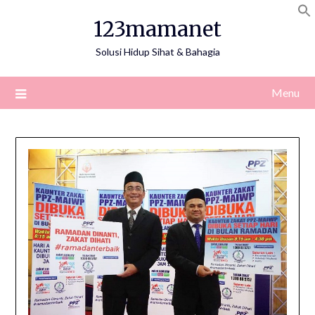
Skip
123mamanet
to
content
Solusi Hidup Sihat & Bahagia
Menu