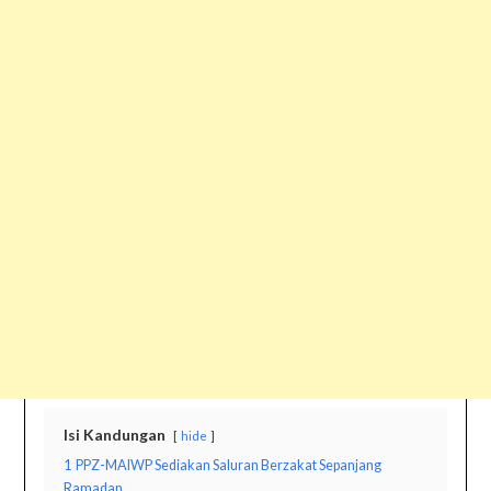
Isi Kandungan
hide
1
PPZ-MAIWP Sediakan Saluran Berzakat Sepanjang
Ramadan