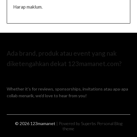
Harap maklum.
Ada brand, produk atau event yang nak
diketengahkan dekat 123mamanet.com?
Whether it’s for reviews, sponsorships, invitations atau apa-apa
collab menarik, we’d love to hear from you!
© 2026 123mamanet
| Powered by Superbs
Personal Blog
theme